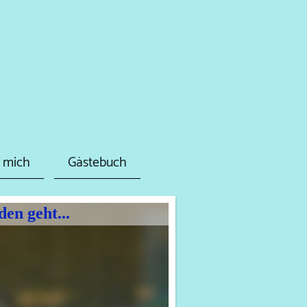
 mich
Gästebuch
en geht...