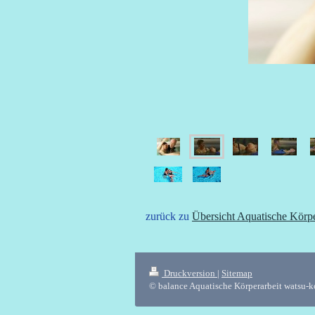
zurück zu
Übersicht Aquatische Körpe
Druckversion
|
Sitemap
© balance Aquatische Körperarbeit watsu-k