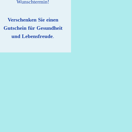
Wunschtermin!
Verschenken Sie
einen
Gutschein für Gesundheit
und Lebensfreude
.