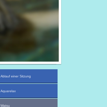
Ablauf einer Sitzung
Aquarelax
Watsu